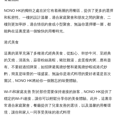
NONO HK的獨特之處在於它有着兩層的用餐區，提供了更多的選擇
和私密性。一樓的設計溫馨，適合家庭聚會和朋友之間的聚會。二
樓則更加寧靜，適合情侶約會或小型聚會。無論你選擇哪一層，都
能夠在這裏度過一個愉快的用餐時光。
港式美食
這裏的菜單充滿了多種港式經典美食，從點心、幹炒牛河、至經典
的叉燒，清蒸魚，蒜蓉粉絲蒸蝦，豬肚雞湯，皮蛋瘦肉粥…應有盡
有。不要錯過招牌菜，如招牌避風塘炒蟹和避風塘炒蝦或港式炒
麪，簡直是味蕾的一場盛宴。無論你是港式料理的愛好者還是首次
嘗試，NONO HK將給你一個難忘的味覺體驗。
Wi-Fi和家庭友善 對於那些需要保持連接的旅客，NONO HK提供了
穩定的Wi-Fi連接，讓你可以輕鬆分享你的美食體驗。此外，這裏非
常適合家庭聚會，餐廳提供了兒童友善的選項，以及溫馨的用餐環
境，讓你和家人一同享受美味的港式料理